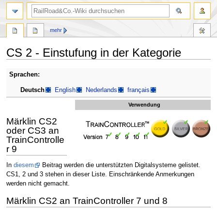
Suche
mehr
CS 2 - Einstufung in der Kategorie
Zur
Zur
Sprachen:
Navigation
Suche
Deutsch
English
Nederlands
français
springen
springen
Verwendung
Märklin CS2
oder CS3 an
TrainControlle
r 9
In
diesem
Beitrag werden die unterstützten Digitalsysteme gelistet.
CS1, 2 und 3 stehen in dieser Liste. Einschränkende Anmerkungen
werden nicht gemacht.
Märklin CS2 an TrainController 7 und 8