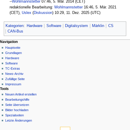
--
Wohlmannstetter
07:46, 5. Mär. 2014 (CET)
redaktionelle Bearbeitung:
Wohlmannstetter
16:46, 5. Mär. 2021
(CET),
Uslex
(
Diskussion
) 10:29, 11. Dez. 2025 (UTC)
Kategorien
:
Hardware
Software
Digitalsystem
Märklin
CS
CAN-Bus
N
Seitenaktionen
Meine Werkzeuge
Navigation
Seite
Hauptseite
a
Deutsch
Diskussion
Grundlagen
Anmelden
v
Lesen
Hardware
i
Quelltext
Software
g
anzeigen
TC-Extras
Versionsgeschichte
a
News-Archiv
Zufällige Seite
t
Impressum
i
Tools
o
Neuen Artikel erstellen
n
Bearbeitungshilfe
Seite übersetzen
s
Bilder hochladen
m
Spezialseiten
e
Letzte Änderungen
n
Werkzeuge