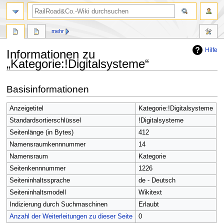
Suche
mehr
Hilfe
Informationen zu
„Kategorie:!Digitalsysteme“
Zur
Zur
Basisinformationen
Navigation
Suche
springen
springen
Anzeigetitel
Kategorie:!Digitalsysteme
Standardsortierschlüssel
!Digitalsysteme
Seitenlänge (in Bytes)
412
Namensraumkennnummer
14
Namensraum
Kategorie
Seitenkennnummer
1226
Seiteninhaltssprache
de - Deutsch
Seiteninhaltsmodell
Wikitext
Indizierung durch Suchmaschinen
Erlaubt
Anzahl der Weiterleitungen zu dieser Seite
0