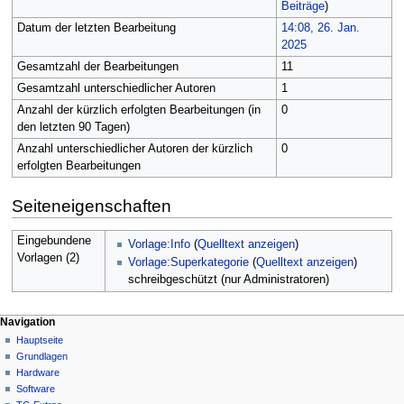
Beiträge
)
Datum der letzten Bearbeitung
14:08, 26. Jan.
2025
Gesamtzahl der Bearbeitungen
11
Gesamtzahl unterschiedlicher Autoren
1
Anzahl der kürzlich erfolgten Bearbeitungen (in
0
den letzten 90 Tagen)
Anzahl unterschiedlicher Autoren der kürzlich
0
erfolgten Bearbeitungen
Seiteneigenschaften
Eingebundene
Vorlage:Info
(
Quelltext anzeigen
)
Vorlagen (2)
Vorlage:Superkategorie
(
Quelltext anzeigen
)
schreibgeschützt (nur Administratoren)
N
Seitenaktionen
Meine Werkzeuge
Navigation
Kategorie
Hauptseite
a
Deutsch
Diskussion
Grundlagen
Anmelden
v
Lesen
Hardware
i
Quelltext
Software
g
anzeigen