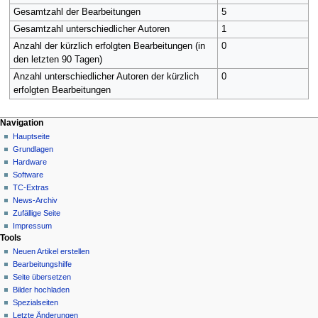
Gesamtzahl der Bearbeitungen
5
Gesamtzahl unterschiedlicher Autoren
1
Anzahl der kürzlich erfolgten Bearbeitungen (in
0
den letzten 90 Tagen)
Anzahl unterschiedlicher Autoren der kürzlich
0
erfolgten Bearbeitungen
N
Seitenaktionen
Meine Werkzeuge
Navigation
Kategorie
Hauptseite
a
Deutsch
Diskussion
Grundlagen
Anmelden
v
Lesen
Hardware
i
Quelltext
Software
g
anzeigen
TC-Extras
Versionsgeschichte
a
News-Archiv
Zufällige Seite
t
Impressum
i
Tools
o
Neuen Artikel erstellen
n
Bearbeitungshilfe
Seite übersetzen
s
Bilder hochladen
m
Spezialseiten
e
Letzte Änderungen