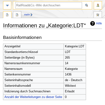
Suche
mehr
Hilfe
Informationen zu „Kategorie:LDT“
Zur
Zur
Basisinformationen
Navigation
Suche
springen
springen
Anzeigetitel
Kategorie:LDT
Standardsortierschlüssel
LDT
Seitenlänge (in Bytes)
265
Namensraumkennnummer
14
Namensraum
Kategorie
Seitenkennnummer
1436
Seiteninhaltssprache
de - Deutsch
Seiteninhaltsmodell
Wikitext
Indizierung durch Suchmaschinen
Erlaubt
Anzahl der Weiterleitungen zu dieser Seite
0