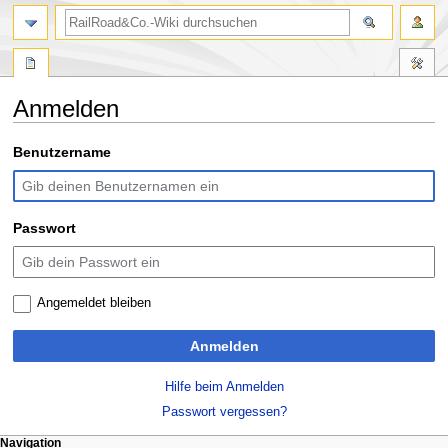
Suche
Anmelden
Zur
Zur
Benutzername
Navigation
Suche
springen
springen
Passwort
Angemeldet bleiben
Anmelden
Hilfe beim Anmelden
Passwort vergessen?
N
Seitenaktionen
Meine Werkzeuge
Navigation