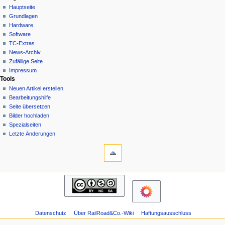
Spezialseite
Hauptseite
a
Deutsch
Grundlagen
Anmelden
v
Hardware
i
Software
g
TC-Extras
a
News-Archiv
Zufällige Seite
t
Impressum
i
Tools
o
Neuen Artikel erstellen
n
Bearbeitungshilfe
Seite übersetzen
s
Bilder hochladen
m
Spezialseiten
e
Letzte Änderungen
n
Werkzeuge
Druckversion
ü
Navigation
Hauptseite
Grundlagen
Hardware
Software
Datenschutz
Über RailRoad&Co.-Wiki
Haftungsausschluss
TC-