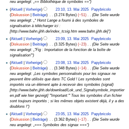
neu angelegt: „== Bibliothèque de symboles ==“
Aktuell
Vorherige
23:10, 13. Mai 2025
Papybricolo
Diskussion
Beiträge
3.274 Bytes
−51
Die Seite wurde
neu angelegt: „* Horst Lange a fourni à des symboles de
signalisation à télécharger ici :
[http://www.bahn.jjhh.de/index_tcsig.htm www.bahn.jjhh.de]“
Aktuell
Vorherige
23:09, 13. Mai 2025
Papybricolo
Diskussion
Beiträge
3.325 Bytes
−23
Die Seite wurde
neu angelegt: „''Fig : Importation de la fonction de la boîte de
signalisation''“
Aktuell
Vorherige
23:08, 13. Mai 2025
Papybricolo
Diskussion
Beiträge
3.348 Bytes
−14
Die Seite wurde
neu angelegt: „Les symboles personnalisés pour les signaux ne
peuvent être utilisés que dans TC Gold ! Les symboles sont
importés via un élément apte à recevoir des symboles (signal)
[http://www.bahn.jjhh.de/download/Lok_und_Signalsymbole_importier
en.pdf wie hier gezeigt] '''Important:''' Tous les symboles d’un fichier
sont toujours importés ; si les mêmes objets existent déjà, il y a des
doublons !“
Aktuell
Vorherige
23:05, 13. Mai 2025
Papybricolo
Diskussion
Beiträge
3.362 Bytes
−17
Die Seite wurde
neu angelegt: „=== Symboles des signax ===“