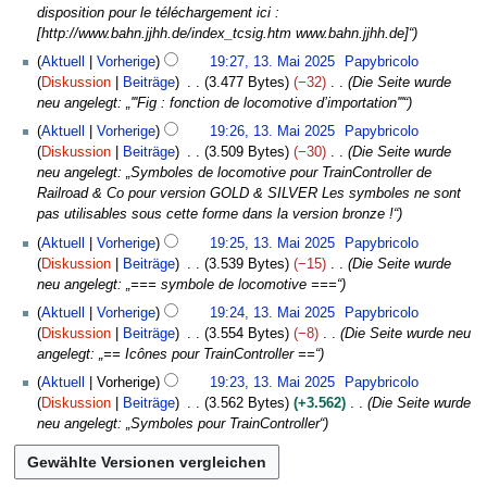
disposition pour le téléchargement ici :
[http://www.bahn.jjhh.de/index_tcsig.htm www.bahn.jjhh.de]“
Aktuell
Vorherige
19:27, 13. Mai 2025
Papybricolo
Diskussion
Beiträge
3.477 Bytes
−32
Die Seite wurde
neu angelegt: „'''Fig : fonction de locomotive d’importation'''“
Aktuell
Vorherige
19:26, 13. Mai 2025
Papybricolo
Diskussion
Beiträge
3.509 Bytes
−30
Die Seite wurde
neu angelegt: „Symboles de locomotive pour TrainController de
Railroad & Co pour version GOLD & SILVER Les symboles ne sont
pas utilisables sous cette forme dans la version bronze !“
Aktuell
Vorherige
19:25, 13. Mai 2025
Papybricolo
Diskussion
Beiträge
3.539 Bytes
−15
Die Seite wurde
neu angelegt: „=== symbole de locomotive ===“
Aktuell
Vorherige
19:24, 13. Mai 2025
Papybricolo
Diskussion
Beiträge
3.554 Bytes
−8
Die Seite wurde neu
angelegt: „== Icônes pour TrainController ==“
Aktuell
Vorherige
19:23, 13. Mai 2025
Papybricolo
Diskussion
Beiträge
3.562 Bytes
+3.562
Die Seite wurde
neu angelegt: „Symboles pour TrainController“