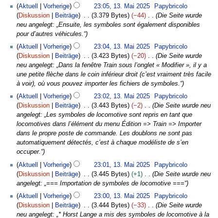
Aktuell
Vorherige
23:05, 13. Mai 2025
Papybricolo
Diskussion
Beiträge
3.379 Bytes
−44
Die Seite wurde
neu angelegt: „Ensuite, les symboles sont également disponibles
pour d’autres véhicules.“
Aktuell
Vorherige
23:04, 13. Mai 2025
Papybricolo
Diskussion
Beiträge
3.423 Bytes
−20
Die Seite wurde
neu angelegt: „Dans la fenêtre Train sous l’onglet « Modifier », il y a
une petite flèche dans le coin inférieur droit (c’est vraiment très facile
à voir), où vous pouvez importer les fichiers de symboles.“
Aktuell
Vorherige
23:02, 13. Mai 2025
Papybricolo
Diskussion
Beiträge
3.443 Bytes
−2
Die Seite wurde neu
angelegt: „Les symboles de locomotive sont repris en tant que
locomotives dans l’élément du menu Édition => Train => Importer
dans le propre poste de commande. Les doublons ne sont pas
automatiquement détectés, c’est à chaque modéliste de s’en
occuper.“
Aktuell
Vorherige
23:01, 13. Mai 2025
Papybricolo
Diskussion
Beiträge
3.445 Bytes
+1
Die Seite wurde neu
angelegt: „=== Importation de symboles de locomotive ===“
Aktuell
Vorherige
23:00, 13. Mai 2025
Papybricolo
Diskussion
Beiträge
3.444 Bytes
−33
Die Seite wurde
neu angelegt: „* Horst Lange a mis des symboles de locomotive à la