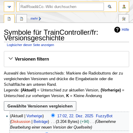
Suche
mehr
Hilfe
Symbole für TrainController/fr:
Versionsgeschichte
Logbücher dieser Seite anzeigen
Zur
Zur
Versionen filtern
Navigation
Suche
springen
springen
Auswahl des Versionsunterschieds: Markiere die Radiobuttons der zu
vergleichenden Versionen und drücke die Eingabetaste oder die
Schaltfläche am unteren Rand.
Legende:
(Aktuell)
= Unterschied zur aktuellen Version,
(Vorherige)
=
Unterschied zur vorherigen Version,
K
= Kleine Änderung
2
Aktuell
Vorherige
17:02, 22. Dez. 2025
FuzzyBot
2
Diskussion
Beiträge
3.204 Bytes
+94
Übernehme
.
Bearbeitung einer neuen Version der Quellseite
D