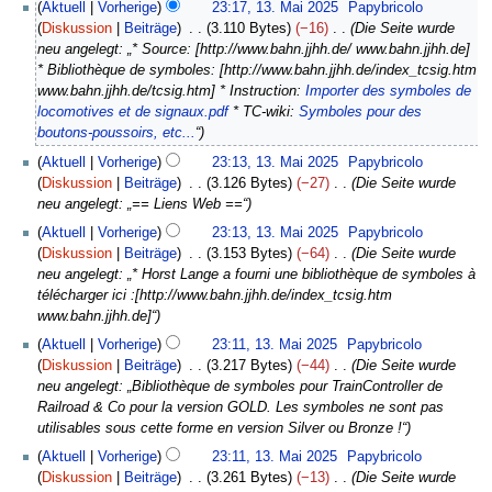
1
Aktuell
Vorherige
23:17, 13. Mai 2025
Papybricolo
e
3
Diskussion
Beiträge
3.110 Bytes
−16
Die Seite wurde
z
.
neu angelegt: „* Source: [http://www.bahn.jjhh.de/ www.bahn.jjhh.de]
e
M
* Bibliothèque de symboles: [http://www.bahn.jjhh.de/index_tcsig.htm
m
a
www.bahn.jjhh.de/tcsig.htm] * Instruction:
Importer des symboles de
b
i
locomotives et de signaux.pdf
* TC-wiki:
Symboles pour des
e
2
boutons-poussoirs, etc...
“
r
0
2
Aktuell
Vorherige
23:13, 13. Mai 2025
Papybricolo
2
0
Diskussion
Beiträge
3.126 Bytes
−27
Die Seite wurde
5
2
neu angelegt: „== Liens Web ==“
5
Aktuell
Vorherige
23:13, 13. Mai 2025
Papybricolo
Diskussion
Beiträge
3.153 Bytes
−64
Die Seite wurde
neu angelegt: „* Horst Lange a fourni une bibliothèque de symboles à
télécharger ici :[http://www.bahn.jjhh.de/index_tcsig.htm
www.bahn.jjhh.de]“
Aktuell
Vorherige
23:11, 13. Mai 2025
Papybricolo
Diskussion
Beiträge
3.217 Bytes
−44
Die Seite wurde
neu angelegt: „Bibliothèque de symboles pour TrainController de
Railroad & Co pour la version GOLD. Les symboles ne sont pas
utilisables sous cette forme en version Silver ou Bronze !“
Aktuell
Vorherige
23:11, 13. Mai 2025
Papybricolo
Diskussion
Beiträge
3.261 Bytes
−13
Die Seite wurde