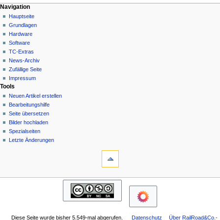
N
Seitenaktionen
Meine Werkzeuge
Navigation
Seite
Hauptseite
a
Deutsch
Diskussion
Grundlagen
Anmelden
v
Lesen
Hardware
i
Quelltext
Software
g
anzeigen
TC-Extras
Versionsgeschichte
a
News-Archiv
Zufällige Seite
t
Impressum
i
Tools
o
Neuen Artikel erstellen
n
Bearbeitungshilfe
Seite übersetzen
s
Bilder hochladen
m
Spezialseiten
e
Letzte Änderungen
n
Werkzeuge
Links
ü
auf
diese
Navigation
Seite
Hauptseite
Änderungen
Grundlagen
an
Hardware
verlinkten
Software
Seiten
Diese Seite wurde bisher 5.549-mal abgerufen.
Datenschutz
Über RailRoad&Co.-