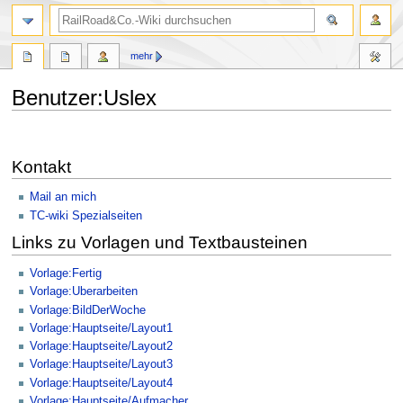
Suche
mehr
Benutzer
:
Uslex
Zur
Zur
Navigation
Suche
Kontakt
springen
springen
Mail an mich
TC-wiki Spezialseiten
Links zu Vorlagen und Textbausteinen
Vorlage:Fertig
Vorlage:Uberarbeiten
Vorlage:BildDerWoche
Vorlage:Hauptseite/Layout1
Vorlage:Hauptseite/Layout2
Vorlage:Hauptseite/Layout3
Vorlage:Hauptseite/Layout4
Vorlage:Hauptseite/Aufmacher