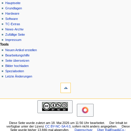
Benutzerseite
Hauptseite
a
Deutsch
Diskussion
Grundlagen
Anmelden
v
Lesen
Hardware
i
Quelltext
Software
g
anzeigen
TC-Extras
Versionsgeschichte
a
News-Archiv
Zufällige Seite
t
Impressum
i
Tools
o
Neuen Artikel erstellen
n
Bearbeitungshilfe
Seite übersetzen
s
Bilder hochladen
m
Spezialseiten
e
Letzte Änderungen
n
Werkzeuge
Links
ü
auf
diese
Navigation
Seite
Hauptseite
Änderungen
Grundlagen
an
Hardware
verlinkten
Software
Seiten
Diese Seite wurde zuletzt am 18. Mai 2026 um 11:56 Uhr bearbeitet.
Der Inhalt ist
TC-
verfügbar unter der Lizenz
CC BY-NC-SA 4.0
, sofern nicht anders angegeben.
Diese
Logbücher
Seite wurde bisher 13.846-mal abgerufen.
Datenschutz
Über RailRoad&Co.-
Extras