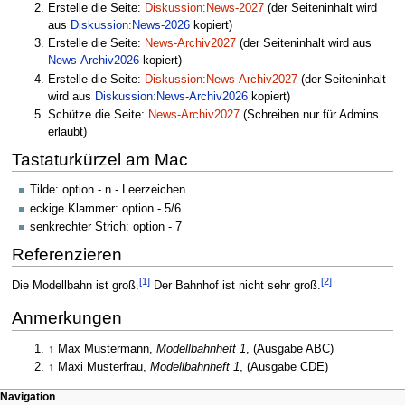
Erstelle die Seite:
Diskussion:News-2027
(der Seiteninhalt wird
aus
Diskussion:News-2026
kopiert)
Erstelle die Seite:
News-Archiv2027
(der Seiteninhalt wird aus
News-Archiv2026
kopiert)
Erstelle die Seite:
Diskussion:News-Archiv2027
(der Seiteninhalt
wird aus
Diskussion:News-Archiv2026
kopiert)
Schütze die Seite:
News-Archiv2027
(Schreiben nur für Admins
erlaubt)
Tastaturkürzel am Mac
Tilde: option - n - Leerzeichen
eckige Klammer: option - 5/6
senkrechter Strich: option - 7
Referenzieren
[
1
]
[
2
]
Die Modellbahn ist groß.
Der Bahnhof ist nicht sehr groß.
Anmerkungen
↑
Max Mustermann,
Modellbahnheft 1
, (Ausgabe ABC)
↑
Maxi Musterfrau,
Modellbahnheft 1
, (Ausgabe CDE)
N
Seitenaktionen
Meine Werkzeuge
Navigation