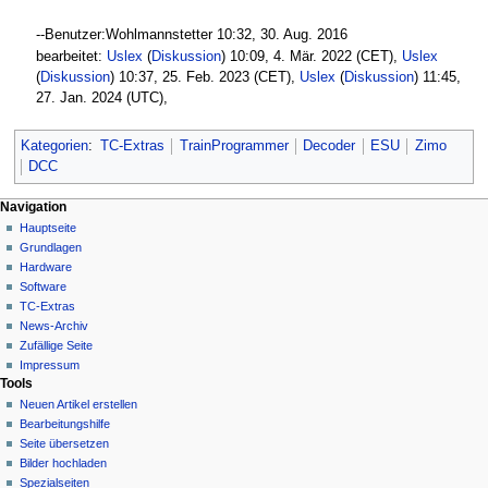
--Benutzer:Wohlmannstetter 10:32, 30. Aug. 2016‎
bearbeitet:
Uslex
(
Diskussion
) 10:09, 4. Mär. 2022 (CET),
Uslex
(
Diskussion
) 10:37, 25. Feb. 2023 (CET),
Uslex
(
Diskussion
) 11:45,
27. Jan. 2024 (UTC),
Kategorien
:
TC-Extras
TrainProgrammer
Decoder
ESU
Zimo
DCC
N
Seitenaktionen
Meine Werkzeuge
Navigation
Seite
Hauptseite
a
Deutsch
Diskussion
Grundlagen
Anmelden
v
Lesen
Hardware
i
Quelltext
Software
g
anzeigen
TC-Extras
Versionsgeschichte
a
News-Archiv
Zufällige Seite
t
Impressum
i
Tools
o
Neuen Artikel erstellen
n
Bearbeitungshilfe
Seite übersetzen
s
Bilder hochladen
m
Spezialseiten