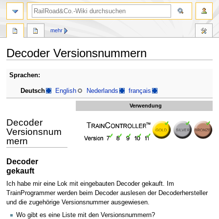
Suche
mehr
Decoder Versionsnummern
Zur
Zur
Sprachen:
Navigation
Suche
Deutsch
English
Nederlands
français
springen
springen
Verwendung
Decoder
Versionsnum
mern
Decoder
gekauft
Ich habe mir eine Lok mit eingebauten Decoder gekauft. Im
TrainProgrammer werden beim Decoder auslesen der Decoderhersteller
und die zugehörige Versionsnummer ausgewiesen.
Wo gibt es eine Liste mit den Versionsnummern?