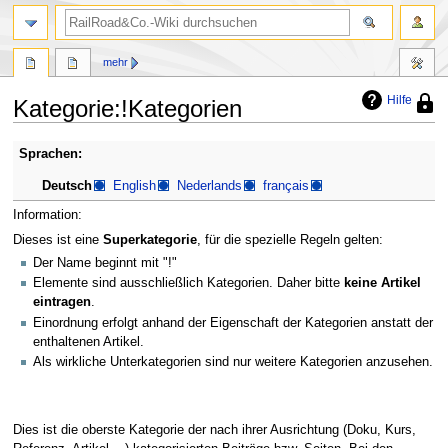
Suche
mehr
Hilfe
Diese
Kategorie
:
!Kategorien
Seite
ist
Zur
Zur
Sprachen:
geschü
Navigation
Suche
sodas
Deutsch
English
Nederlands
français
springen
springen
nur
Benut
Information:
mit
Dieses ist eine
Superkategorie
, für die spezielle Regeln gelten:
der
Berec
Der Name beginnt mit "!"
„syso
Elemente sind ausschließlich Kategorien. Daher bitte
keine Artikel
sie
eintragen
.
bearb
Einordnung erfolgt anhand der Eigenschaft der Kategorien anstatt der
könne
enthaltenen Artikel.
Als wirkliche Unterkategorien sind nur weitere Kategorien anzusehen.
Dies ist die oberste Kategorie der nach ihrer Ausrichtung (Doku, Kurs,