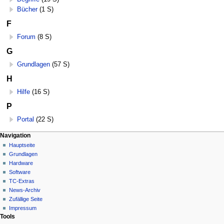
Bücher
(1 S)
F
Forum
(8 S)
G
Grundlagen
(57 S)
H
Hilfe
(16 S)
P
Portal
(22 S)
N
Seitenaktionen
Meine Werkzeuge
Navigation
Kategorie
Hauptseite
a
Deutsch
Diskussion
Grundlagen
Anmelden
v
Lesen
Hardware
i
Quelltext
Software
g
anzeigen
TC-Extras
Versionsgeschichte
a
News-Archiv
Zufällige Seite
t
Impressum
i
Tools