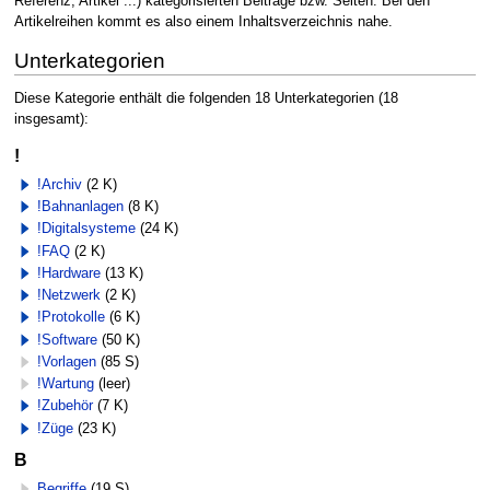
Referenz, Artikel ...) kategorisierten Beiträge bzw. Seiten. Bei den
Artikelreihen kommt es also einem Inhaltsverzeichnis nahe.
Unterkategorien
Diese Kategorie enthält die folgenden 18 Unterkategorien (18
insgesamt):
!
!Archiv
(2 K)
!Bahnanlagen
(8 K)
!Digitalsysteme
(24 K)
!FAQ
(2 K)
!Hardware
(13 K)
!Netzwerk
(2 K)
!Protokolle
(6 K)
!Software
(50 K)
!Vorlagen
(85 S)
!Wartung
(leer)
!Zubehör
(7 K)
!Züge
(23 K)
B
Begriffe
(19 S)