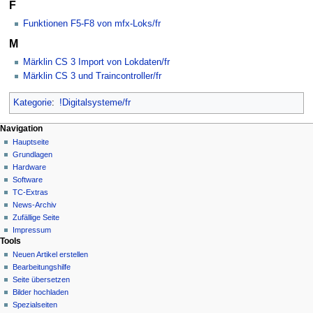
F
Funktionen F5-F8 von mfx-Loks/fr
M
Märklin CS 3 Import von Lokdaten/fr
Märklin CS 3 und Traincontroller/fr
Kategorie
:
!Digitalsysteme/fr
N
Seitenaktionen
Meine Werkzeuge
Navigation
Kategorie
Hauptseite
a
Deutsch
Diskussion
Grundlagen
Anmelden
v
Lesen
Hardware
i
Quelltext
Software
g
anzeigen
TC-Extras
Versionsgeschichte
a
News-Archiv
Zufällige Seite
t
Impressum
i
Tools
o
Neuen Artikel erstellen
n
Bearbeitungshilfe
Seite übersetzen
s
Bilder hochladen
m
Spezialseiten