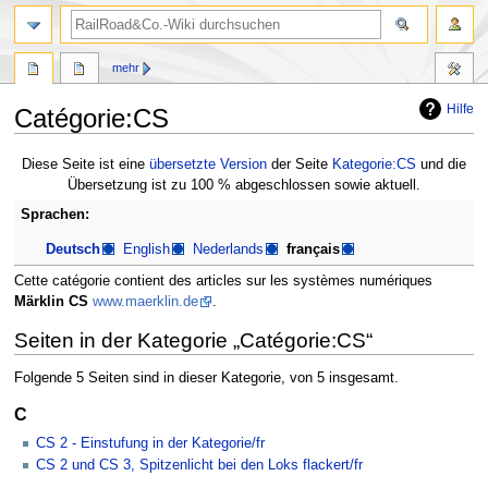
Suche
mehr
Hilfe
Catégorie:CS
Zur
Zur
Diese Seite ist eine
übersetzte Version
der Seite
Kategorie:CS
und die
Navigation
Suche
Übersetzung ist zu 100 % abgeschlossen sowie aktuell.
springen
springen
Sprachen:
Deutsch
English
Nederlands
français
Cette catégorie contient des articles sur les systèmes numériques
Märklin CS
www.maerklin.de
.
Seiten in der Kategorie „Catégorie:CS“
Folgende 5 Seiten sind in dieser Kategorie, von 5 insgesamt.
C
CS 2 - Einstufung in der Kategorie/fr
CS 2 und CS 3, Spitzenlicht bei den Loks flackert/fr