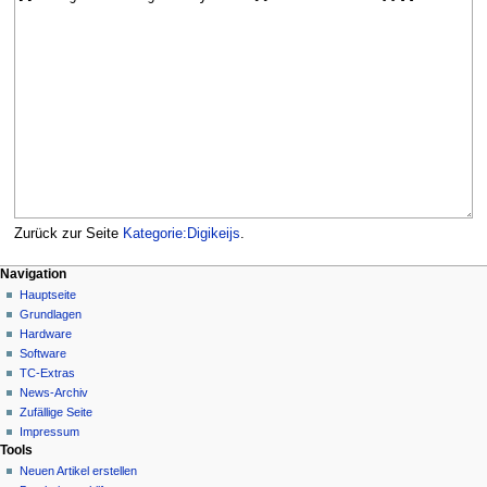
Zurück zur Seite
Kategorie:Digikeijs
.
N
Seitenaktionen
Meine Werkzeuge
Navigation
Kategorie
Hauptseite
a
Deutsch
Diskussion
Grundlagen
Anmelden
v
Lesen
Hardware
i
Quelltext
Software
g
anzeigen
TC-Extras
Versionsgeschichte
a
News-Archiv
Zufällige Seite
t
Impressum
i
Tools
o
Neuen Artikel erstellen