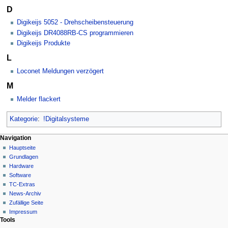
D
Digikeijs 5052 - Drehscheibensteuerung
Digikeijs DR4088RB-CS programmieren
Digikeijs Produkte
L
Loconet Meldungen verzögert
M
Melder flackert
Kategorie
:
!Digitalsysteme
N
Seitenaktionen
Meine Werkzeuge
Navigation
Kategorie
Hauptseite
a
Deutsch
Diskussion
Grundlagen
Anmelden
v
Lesen
Hardware
i
Quelltext
Software
g
anzeigen
TC-Extras
Versionsgeschichte
a
News-Archiv
Zufällige Seite
t
Impressum
i
Tools