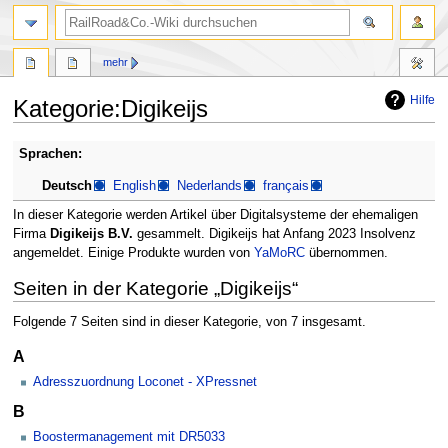
Suche
mehr
Hilfe
Kategorie
:
Digikeijs
Zur
Zur
Sprachen:
Navigation
Suche
Deutsch
English
Nederlands
français
springen
springen
In dieser Kategorie werden Artikel über Digitalsysteme der ehemaligen
Firma
Digikeijs B.V.
gesammelt. Digikeijs hat Anfang 2023 Insolvenz
angemeldet. Einige Produkte wurden von
YaMoRC
übernommen.
Seiten in der Kategorie „Digikeijs“
Folgende 7 Seiten sind in dieser Kategorie, von 7 insgesamt.
A
Adresszuordnung Loconet - XPressnet
B
Boostermanagement mit DR5033