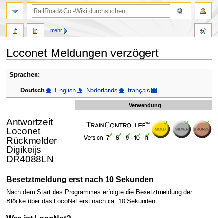
Suche
mehr
Loconet Meldungen verzögert
Zur
Zur
Sprachen:
Navigation
Suche
Deutsch
English
Nederlands
français
springen
springen
Verwendung
Antwortzeit
Loconet
Rückmelder
Digikeijs
DR4088LN
Besetztmeldung erst nach 10 Sekunden
Nach dem Start des Programmes erfolgte die Besetztmeldung der
Blöcke über das LocoNet erst nach ca. 10 Sekunden.
Was ist LocoNet?