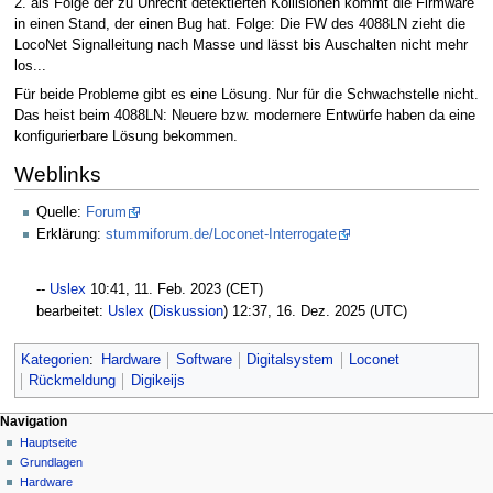
2. als Folge der zu Unrecht detektierten Kollisionen kommt die Firmware
in einen Stand, der einen Bug hat. Folge: Die FW des 4088LN zieht die
LocoNet Signalleitung nach Masse und lässt bis Auschalten nicht mehr
los...
Für beide Probleme gibt es eine Lösung. Nur für die Schwachstelle nicht.
Das heist beim 4088LN: Neuere bzw. modernere Entwürfe haben da eine
konfigurierbare Lösung bekommen.
Weblinks
Quelle:
Forum
Erklärung:
stummiforum.de/Loconet-Interrogate
--
Uslex
10:41, 11. Feb. 2023 (CET)
bearbeitet:
Uslex
(
Diskussion
) 12:37, 16. Dez. 2025 (UTC)
Kategorien
:
Hardware
Software
Digitalsystem
Loconet
Rückmeldung
Digikeijs
N
Seitenaktionen
Meine Werkzeuge
Navigation
Seite
Hauptseite
a
Deutsch
Diskussion
Grundlagen
Anmelden
v
Lesen
Hardware