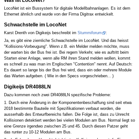
LocoNet ist ein Bussystem für digitale Modellbahnanlagen. Es ist dem
Ethernet ähnlich und wurde von der Firma Digitrax entwickelt.
Schwachstelle im LocoNet
Karst Drenth von Digikeijs beschreibt im
Stummiforum
:
Ja, es gibt eine ziemliche Schwachstelle im LocoNet. Und das heisst
"Kollisions-Vorbeugung". Wenn z.B. ein Melder melden möchte, muss
der warten bis der Bus frei ist. Bei regem Verkehr, wie es auftritt beim
Starten einer Anlage, wenn alle RM ihren Stand melden wollen, kommt
es schnell zu was man im Englischen "Contention" nennt. Auf Deutsch:
Es dauert so lange bis der Bus frei wird, dass ein oder mehrere Module
das Warten aufgeben. ( Wie in den Specs vorgeschrieben... )
Digikeijs DR4088LN
Dazu kommen noch zwei DR4088LN spezifische Probleme:
1. Durch eine Änderung in der Komponentenbeschaffung sind seit etwa
2018 bestimmte Bauteile mit Spezifikationen verbaut worden, die
ausserhalb des Entwurfbereichs fallen. Die Folge ist, dass zu Unrecht
Kollisionen detektiert werden bei vielen Modulen am Bus. Normal liegt so
eine Grenze irgendwo zwischen 25 und 45. Durch diesen Patzer geht
das runter zu 10-12 Modulen am Bus.