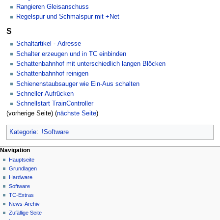
Rangieren Gleisanschuss
Regelspur und Schmalspur mit +Net
S
Schaltartikel - Adresse
Schalter erzeugen und in TC einbinden
Schattenbahnhof mit unterschiedlich langen Blöcken
Schattenbahnhof reinigen
Schienenstaubsauger wie Ein-Aus schalten
Schneller Aufrücken
Schnellstart TrainController
(vorherige Seite) (
nächste Seite
)
Kategorie
:
!Software
N
Seitenaktionen
Meine Werkzeuge
Navigation
Kategorie
Hauptseite
a
Deutsch
Diskussion
Grundlagen
Anmelden
v
Lesen
Hardware
i
Quelltext
Software
g
anzeigen
TC-Extras
Versionsgeschichte
a
News-Archiv
Zufällige Seite
t