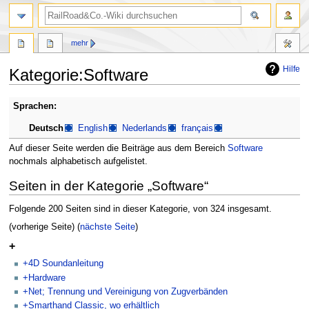
Suche
mehr
Hilfe
Kategorie
:
Software
Zur
Zur
Sprachen:
Navigation
Suche
Deutsch
English
Nederlands
français
springen
springen
Auf dieser Seite werden die Beiträge aus dem Bereich
Software
nochmals alphabetisch aufgelistet.
Seiten in der Kategorie „Software“
Folgende 200 Seiten sind in dieser Kategorie, von 324 insgesamt.
(vorherige Seite) (
nächste Seite
)
+
+4D Soundanleitung
+Hardware
+Net; Trennung und Vereinigung von Zugverbänden
+Smarthand Classic, wo erhältlich