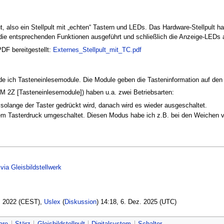
 also ein Stellpult mit „echten“ Tastern und LEDs. Das Hardware-Stellpult ha
 die entsprechenden Funktionen ausgeführt und schließlich die Anzeige-LEDs 
DF bereitgestellt:
Externes_Stellpult_mit_TC.pdf
nde ich Tasteneinlesemodule. Die Module geben die Tasteninformation auf de
 2Z [Tasteneinlesemodule]) haben u.a. zwei Betriebsarten:
t solange der Taster gedrückt wird, danach wird es wieder ausgeschaltet.
em Tasterdruck umgeschaltet. Diesen Modus habe ich z.B. bei den Weichen ve
via Gleisbildstellwerk
l. 2022 (CEST),
Uslex
(
Diskussion
) 14:18, 6. Dez. 2025 (UTC)