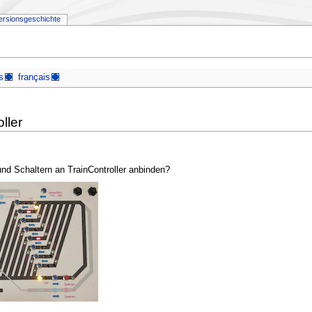
ersionsgeschichte
s
français
ller
und Schaltern an TrainController anbinden?