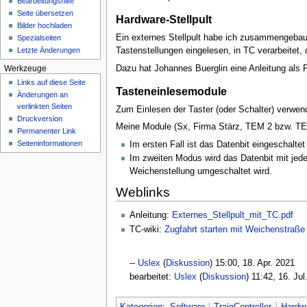
Bearbeitungshilfe
n
Seite übersetzen
ü
Hardware-Stellpult
Bilder hochladen
Ein externes Stellpult habe ich zusammengebaut,
Spezialseiten
Letzte Änderungen
Tastenstellungen eingelesen, in TC verarbeitet,
Dazu hat Johannes Buerglin eine Anleitung als P
Werkzeuge
Links auf diese Seite
Tasteneinlesemodule
Änderungen an
verlinkten Seiten
Zum Einlesen der Taster (oder Schalter) verwe
Druckversion
Meine Module (Sx, Firma Stärz, TEM 2 bzw. TEM
Permanenter Link
Seiten­­informationen
Im ersten Fall ist das Datenbit eingeschalte
Im zweiten Modus wird das Datenbit mit jed
Weichenstellung umgeschaltet wird.
Weblinks
Anleitung:
Externes_Stellpult_mit_TC.pdf
TC-wiki:
Zugfahrt starten mit Weichenstraße 
--
Uslex
(
Diskussion
) 15:00, 18. Apr. 2021‎
bearbeitet:
Uslex
(
Diskussion
) 11:42, 16. Ju