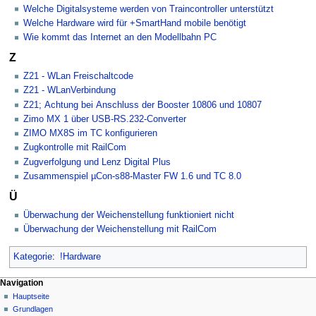
Welche Digitalsysteme werden von Traincontroller unterstützt
Welche Hardware wird für +SmartHand mobile benötigt
Wie kommt das Internet an den Modellbahn PC
Z
Z21 - WLan Freischaltcode
Z21 - WLanVerbindung
Z21; Achtung bei Anschluss der Booster 10806 und 10807
Zimo MX 1 über USB-RS.232-Converter
ZIMO MX8S im TC konfigurieren
Zugkontrolle mit RailCom
Zugverfolgung und Lenz Digital Plus
Zusammenspiel µCon-s88-Master FW 1.6 und TC 8.0
Ü
Überwachung der Weichenstellung funktioniert nicht
Überwachung der Weichenstellung mit RailCom
Kategorie
:
!Hardware
N
Seitenaktionen
Meine Werkzeuge
Navigation
Kategorie
Hauptseite
a
Deutsch
Diskussion
Grundlagen
Anmelden
v