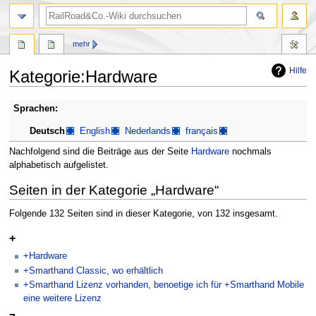
Suche
mehr
Hilfe
Kategorie
:
Hardware
Zur
Zur
Sprachen:
Navigation
Suche
Deutsch
English
Nederlands
français
springen
springen
Nachfolgend sind die Beiträge aus der Seite
Hardware
nochmals
alphabetisch aufgelistet.
Seiten in der Kategorie „Hardware“
Folgende 132 Seiten sind in dieser Kategorie, von 132 insgesamt.
+
+Hardware
+Smarthand Classic, wo erhältlich
+Smarthand Lizenz vorhanden, benoetige ich für +Smarthand Mobile
eine weitere Lizenz