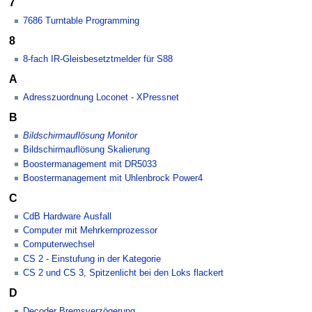
7
7686 Turntable Programming
8
8-fach IR-Gleisbesetztmelder für S88
A
Adresszuordnung Loconet - XPressnet
B
Bildschirmauflösung Monitor
Bildschirmauflösung Skalierung
Boostermanagement mit DR5033
Boostermanagement mit Uhlenbrock Power4
C
CdB Hardware Ausfall
Computer mit Mehrkernprozessor
Computerwechsel
CS 2 - Einstufung in der Kategorie
CS 2 und CS 3, Spitzenlicht bei den Loks flackert
D
Decoder Bremsverzögerung