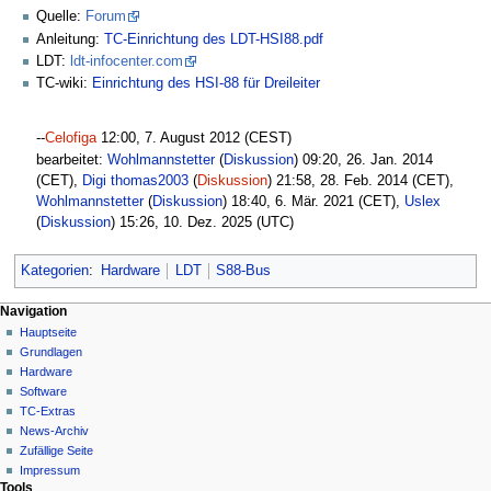
Quelle:
Forum
Anleitung:
TC-Einrichtung des LDT-HSI88.pdf
LDT:
ldt-infocenter.com
TC-wiki:
Einrichtung des HSI-88 für Dreileiter
--
Celofiga
12:00, 7. August 2012 (CEST)
bearbeitet:
Wohlmannstetter
(
Diskussion
) 09:20, 26. Jan. 2014
(CET),
Digi thomas2003
(
Diskussion
) 21:58, 28. Feb. 2014 (CET),
Wohlmannstetter
(
Diskussion
) 18:40, 6. Mär. 2021 (CET),
Uslex
(
Diskussion
) 15:26, 10. Dez. 2025 (UTC)
Kategorien
:
Hardware
LDT
S88-Bus
N
Seitenaktionen
Meine Werkzeuge
Navigation
Seite
Hauptseite
a
Deutsch
Diskussion
Grundlagen
Anmelden
v
Lesen
Hardware
i
Quelltext
Software
g
anzeigen
TC-Extras
Versionsgeschichte
a
News-Archiv
Zufällige Seite
t
Impressum
i
Tools