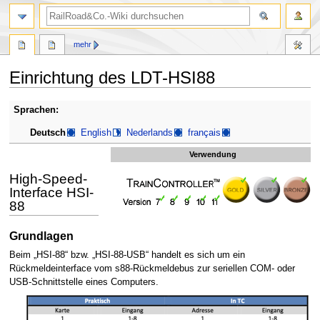
Suche
mehr
Einrichtung des LDT-HSI88
Zur
Zur
Sprachen:
Navigation
Suche
Deutsch
English
Nederlands
français
springen
springen
Verwendung
High-Speed-
Interface HSI-
88
Grundlagen
Beim „HSI-88“ bzw. „HSI-88-USB“ handelt es sich um ein
Rückmeldeinterface vom s88-Rückmeldebus zur seriellen COM- oder
USB-Schnittstelle eines Computers.