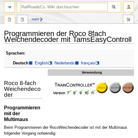
Suche
mehr
Programmieren der Roco 8fach
Weichendecoder mit TamsEasyControll
Zur
Zur
Sprachen:
Navigation
Suche
Deutsch
English
Nederlands
français
springen
springen
Verwendung
Roco 8-fach
Weichendeco
der
Programmieren
mit der
Multimaus
Beim Programmieren der RocoWeichendecoder ist mit der Multimaus
folgender Vorgang notwendig: