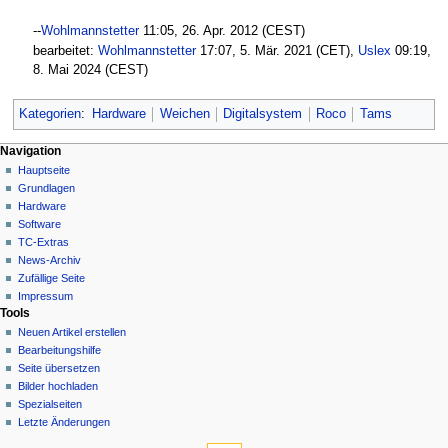
--
Wohlmannstetter
11:05, 26. Apr. 2012 (CEST)
bearbeitet:
Wohlmannstetter
17:07, 5. Mär. 2021 (CET),
Uslex
09:19,
8. Mai 2024 (CEST)
Kategorien
:
Hardware
Weichen
Digitalsystem
Roco
Tams
N
Seitenaktionen
Meine Werkzeuge
Navigation
Seite
Hauptseite
a
Deutsch
Diskussion
Grundlagen
Anmelden
v
Lesen
Hardware
i
Quelltext
Software
g
anzeigen
TC-Extras
Versionsgeschichte
a
News-Archiv
Zufällige Seite
t
Impressum
i
Tools
o
Neuen Artikel erstellen
n
Bearbeitungshilfe
Seite übersetzen
s
Bilder hochladen
m
Spezialseiten
e
Letzte Änderungen
n
Werkzeuge