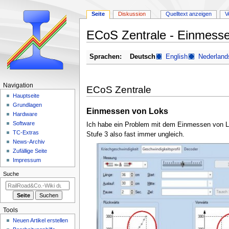
Seite
Diskussion
Quelltext anzeigen
V
ECoS Zentrale - Einmess
Zur
Zur
Sprachen:
Deutsch
English
Nederland
Navigation
Suche
springen
springen
N
Navigation
ECoS Zentrale
a
Hauptseite
Grundlagen
v
Einmessen von Loks
Hardware
i
Software
Ich habe ein Problem mit dem Einmessen von Loks
g
TC-Extras
Stufe 3 also fast immer ungleich.
a
News-Archiv
Zufällige Seite
t
Impressum
i
Suche
o
n
s
m
Tools
e
Neuen Artikel erstellen