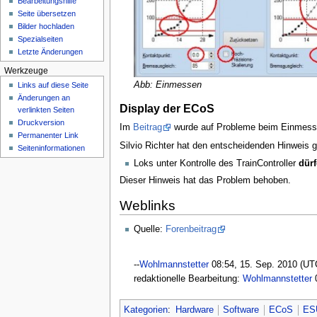
Bearbeitungshilfe
n
Seite übersetzen
ü
Bilder hochladen
Spezialseiten
Letzte Änderungen
Werkzeuge
Abb: Einmessen
Links auf diese Seite
Änderungen an
Display der ECoS
verlinkten Seiten
Druckversion
Im
Beitrag
wurde auf Probleme beim Einmess
Permanenter Link
Silvio Richter hat den entscheidenden Hinweis 
Seiten­­informationen
Loks unter Kontrolle des TrainController
dürf
Dieser Hinweis hat das Problem behoben.
Weblinks
Quelle:
Forenbeitrag
--
Wohlmannstetter
08:54, 15. Sep. 2010 (UT
redaktionelle Bearbeitung:
Wohlmannstetter
0
Kategorien
:
Hardware
Software
ECoS
ES