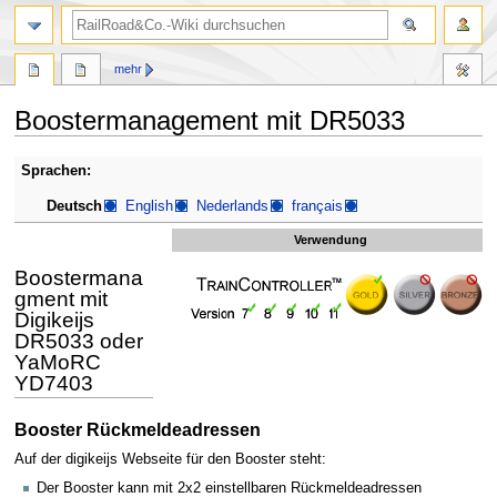
Suche
mehr
Boostermanagement mit DR5033
Zur
Zur
Sprachen:
Navigation
Suche
Deutsch
English
Nederlands
français
springen
springen
Verwendung
Boostermana
gment mit
Digikeijs
DR5033 oder
YaMoRC
YD7403
Booster Rückmeldeadressen
Auf der digikeijs Webseite für den Booster steht:
Der Booster kann mit 2x2 einstellbaren Rückmeldeadressen