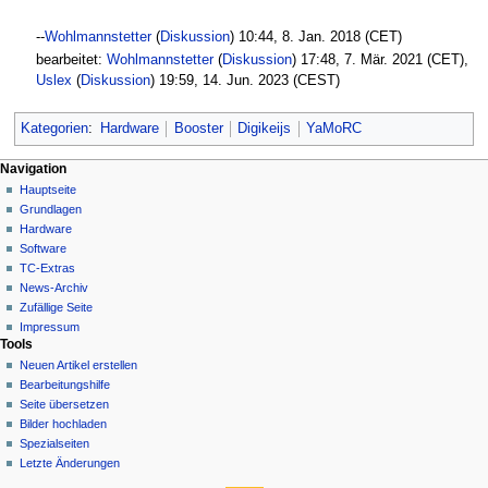
--
Wohlmannstetter
(
Diskussion
) 10:44, 8. Jan. 2018 (CET)
bearbeitet:
Wohlmannstetter
(
Diskussion
) 17:48, 7. Mär. 2021 (CET),
Uslex
(
Diskussion
) 19:59, 14. Jun. 2023 (CEST)
Kategorien
:
Hardware
Booster
Digikeijs
YaMoRC
N
Seitenaktionen
Meine Werkzeuge
Navigation
Seite
Hauptseite
a
Deutsch
Diskussion
Grundlagen
Anmelden
v
Lesen
Hardware
i
Quelltext
Software
g
anzeigen
TC-Extras
Versionsgeschichte
a
News-Archiv
Zufällige Seite
t
Impressum
i
Tools
o
Neuen Artikel erstellen
n
Bearbeitungshilfe
Seite übersetzen
s
Bilder hochladen
m
Spezialseiten
e
Letzte Änderungen
n
Werkzeuge