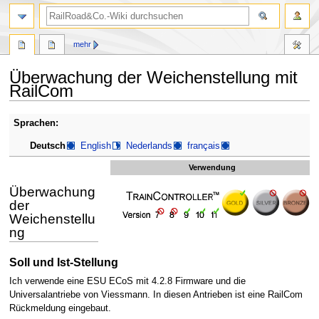
Suche
mehr
Überwachung der Weichenstellung mit
RailCom
Zur
Zur
Sprachen:
Navigation
Suche
Deutsch
English
Nederlands
français
springen
springen
Verwendung
Überwachung
der
Weichenstellu
ng
Soll und Ist-Stellung
Ich verwende eine ESU ECoS mit 4.2.8 Firmware und die
Universalantriebe von Viessmann. In diesen Antrieben ist eine RailCom
Rückmeldung eingebaut.