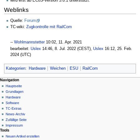
wird erst ab ECoS-Version 3.0.1 unterstützt.
Weblinks
Quelle:
Forum
TC-wiki:
Zugkontrolle mit RailCom
--
Wohlmannstetter
10:02, 11. Apr. 2021‎
bearbeitet:
Uslex
14:46, 8. Jul. 2022 (CEST),
Uslex
16:12, 25. Feb.
2024 (UTC)
Kategorien
:
Hardware
Weichen
ESU
RailCom
N
Seitenaktionen
Meine Werkzeuge
Navigation
Seite
Hauptseite
a
Deutsch
Diskussion
Grundlagen
Anmelden
v
Lesen
Hardware
i
Quelltext
Software
g
anzeigen
TC-Extras
Versionsgeschichte
a
News-Archiv
Zufällige Seite
t
Impressum
i
Tools
o
Neuen Artikel erstellen