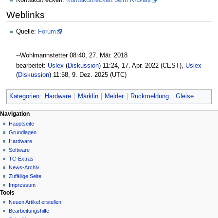
Kontaktstrecken:
Kontaktstrecken beim K-Gleis
Weblinks
Quelle:
Forum
--Wohlmannstetter 08:40, 27. Mär. 2018‎
bearbeitet:
Uslex
(
Diskussion
) 11:24, 17. Apr. 2022 (CEST),
Uslex
(
Diskussion
) 11:58, 9. Dez. 2025 (UTC)
Kategorien
:
Hardware
Märklin
Melder
Rückmeldung
Gleise
N
Seitenaktionen
Meine Werkzeuge
Navigation
Seite
Hauptseite
a
Deutsch
Diskussion
Grundlagen
Anmelden
v
Lesen
Hardware
i
Quelltext
Software
g
anzeigen
TC-Extras
Versionsgeschichte
a
News-Archiv
Zufällige Seite
t
Impressum
i
Tools
o
Neuen Artikel erstellen
n
Bearbeitungshilfe