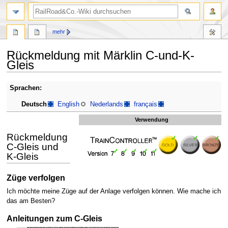
Suche
mehr
Rückmeldung mit Märklin C-und-K-
Gleis
Zur
Zur
Sprachen:
Navigation
Suche
Deutsch
English
Nederlands
français
springen
springen
Verwendung
Rückmeldung
C-Gleis und
K-Gleis
Züge verfolgen
Ich möchte meine Züge auf der Anlage verfolgen können. Wie mache ich
das am Besten?
Anleitungen zum C-Gleis