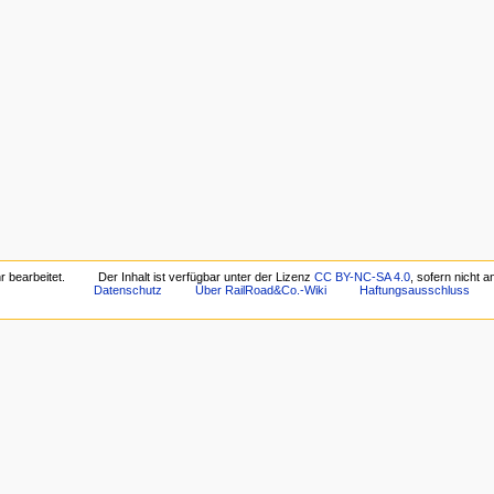
r bearbeitet.
Der Inhalt ist verfügbar unter der Lizenz
CC BY-NC-SA 4.0
, sofern nicht 
Datenschutz
Über RailRoad&Co.-Wiki
Haftungsausschluss