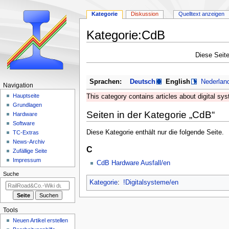
Kategorie
Diskussion
Quelltext anzeigen
Kategorie:CdB
Zur
Zur
Diese Seite
Navigation
Suche
springen
springen
Sprachen:
Deutsch
English
Nederlan
N
Navigation
a
Hauptseite
This category contains articles about digital s
Grundlagen
v
Seiten in der Kategorie „CdB“
Hardware
i
Software
g
Diese Kategorie enthält nur die folgende Seite.
TC-Extras
a
News-Archiv
C
Zufällige Seite
t
Impressum
CdB Hardware Ausfall/en
i
Suche
o
Kategorie
:
!Digitalsysteme/en
n
s
m
Tools
e
Neuen Artikel erstellen