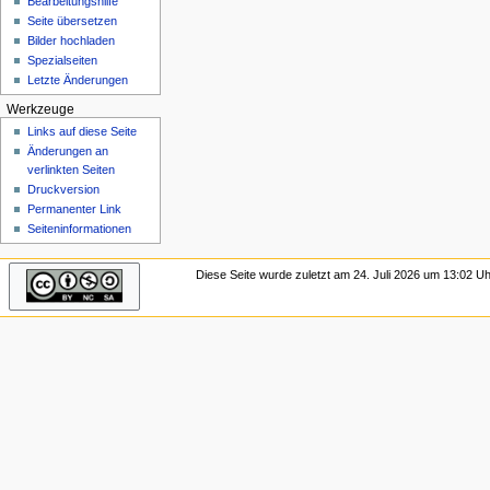
Bearbeitungshilfe
n
Seite übersetzen
ü
Bilder hochladen
Spezialseiten
Letzte Änderungen
Werkzeuge
Links auf diese Seite
Änderungen an
verlinkten Seiten
Druckversion
Permanenter Link
Seiten­­informationen
Diese Seite wurde zuletzt am 24. Juli 2026 um 13:02 Uh