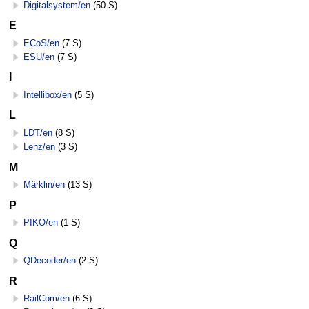
Digitalsystem/en
(50 S)
E
ECoS/en
(7 S)
ESU/en
(7 S)
I
Intellibox/en
(5 S)
L
LDT/en
(8 S)
Lenz/en
(3 S)
M
Märklin/en
(13 S)
P
PIKO/en
(1 S)
Q
QDecoder/en
(2 S)
R
RailCom/en
(6 S)