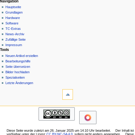
N
Seitenaktionen
Meine Werkzeuge
Navigation
Kategorie
Hauptseite
a
Deutsch
Diskussion
Grundlagen
Anmelden
v
Lesen
Hardware
i
Quelltext
Software
g
anzeigen
TC-Extras
Versionsgeschichte
a
News-Archiv
Zufällige Seite
t
Impressum
i
Tools
o
Neuen Artikel erstellen
n
Bearbeitungshilfe
Seite übersetzen
s
Bilder hochladen
m
Spezialseiten
e
Letzte Änderungen
n
Werkzeuge
Links
ü
auf
diese
Navigation
Seite
Hauptseite
Änderungen
Grundlagen
an
Hardware
verlinkten
Software
Seiten
Diese Seite wurde zuletzt am 26. Januar 2025 um 14:10 Uhr bearbeitet.
Der Inhalt ist
TC-
verfügbar unter der Lizenz
CC BY-NC-SA 4.0
, sofern nicht anders angegeben.
Diese
Druckversion