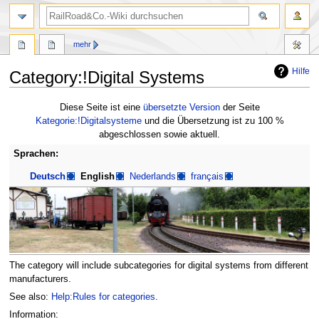
Suche
mehr
Hilfe
Category:!Digital Systems
Zur
Zur
Diese Seite ist eine
übersetzte Version
der Seite
Navigation
Suche
Kategorie:!Digitalsysteme
und die Übersetzung ist zu 100 %
springen
springen
abgeschlossen sowie aktuell.
Sprachen:
Deutsch
English
Nederlands
français
The category will include subcategories for digital systems from different
manufacturers.
See also:
Help:Rules for categories
.
Information: