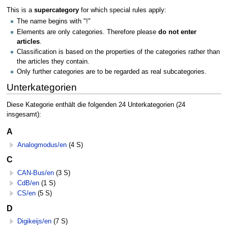
This is a
supercategory
for which special rules apply:
The name begins with "!"
Elements are only categories. Therefore please
do not enter
articles
.
Classification is based on the properties of the categories rather than
the articles they contain.
Only further categories are to be regarded as real subcategories.
Unterkategorien
Diese Kategorie enthält die folgenden 24 Unterkategorien (24
insgesamt):
A
Analogmodus/en
(4 S)
C
CAN-Bus/en
(3 S)
CdB/en
(1 S)
CS/en
(5 S)
D
Digikeijs/en
(7 S)