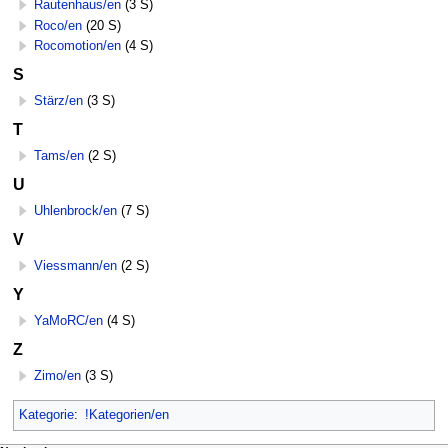
Rautenhaus/en
(3 S)
Roco/en
(20 S)
Rocomotion/en
(4 S)
S
Stärz/en
(3 S)
T
Tams/en
(2 S)
U
Uhlenbrock/en
(7 S)
V
Viessmann/en
(2 S)
Y
YaMoRC/en
(4 S)
Z
Zimo/en
(3 S)
Kategorie
:
!Kategorien/en