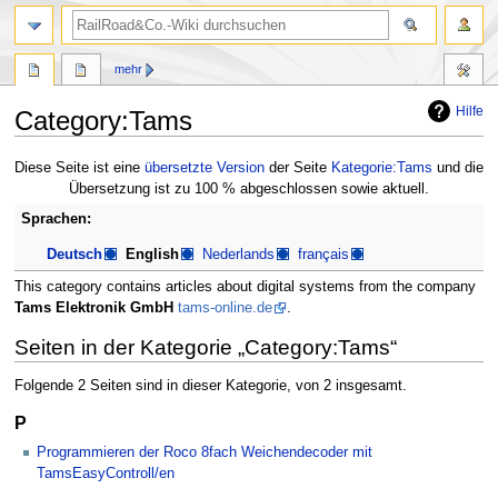
Suche
mehr
Hilfe
Category:Tams
Zur
Zur
Diese Seite ist eine
übersetzte Version
der Seite
Kategorie:Tams
und die
Navigation
Suche
Übersetzung ist zu 100 % abgeschlossen sowie aktuell.
springen
springen
Sprachen:
Deutsch
English
Nederlands
français
This category contains articles about digital systems from the company
Tams Elektronik GmbH
tams-online.de
.
Seiten in der Kategorie „Category:Tams“
Folgende 2 Seiten sind in dieser Kategorie, von 2 insgesamt.
P
Programmieren der Roco 8fach Weichendecoder mit
TamsEasyControll/en