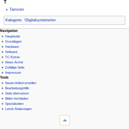
T
Tams/en
Kategorie
:
!Digitalsysteme/en
N
Seitenaktionen
Meine Werkzeuge
Navigation
Kategorie
Hauptseite
a
Deutsch
Diskussion
Grundlagen
Anmelden
v
Lesen
Hardware
i
Quelltext
Software
g
anzeigen
TC-Extras
Versionsgeschichte
a
News-Archiv
Zufällige Seite
t
Impressum
i
Tools
o
Neuen Artikel erstellen
n
Bearbeitungshilfe
Seite übersetzen
s
Bilder hochladen
m
Spezialseiten
e
Letzte Änderungen
n
Werkzeuge
Links
ü
auf
diese