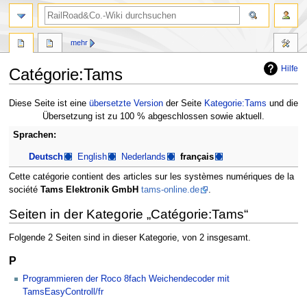
Suche
mehr
Hilfe
Catégorie:Tams
Zur
Zur
Diese Seite ist eine
übersetzte Version
der Seite
Kategorie:Tams
und die
Navigation
Suche
Übersetzung ist zu 100 % abgeschlossen sowie aktuell.
springen
springen
Sprachen:
Deutsch
English
Nederlands
français
Cette catégorie contient des articles sur les systèmes numériques de la
société
Tams Elektronik GmbH
tams-online.de
.
Seiten in der Kategorie „Catégorie:Tams“
Folgende 2 Seiten sind in dieser Kategorie, von 2 insgesamt.
P
Programmieren der Roco 8fach Weichendecoder mit
TamsEasyControll/fr