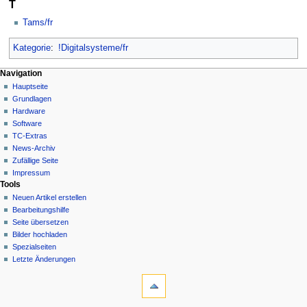
T
Tams/fr
Kategorie
:
!Digitalsysteme/fr
N
Seitenaktionen
Meine Werkzeuge
Navigation
Kategorie
Hauptseite
a
Deutsch
Diskussion
Grundlagen
Anmelden
v
Lesen
Hardware
i
Quelltext
Software
g
anzeigen
TC-Extras
Versionsgeschichte
a
News-Archiv
Zufällige Seite
t
Impressum
i
Tools
o
Neuen Artikel erstellen
n
Bearbeitungshilfe
Seite übersetzen
s
Bilder hochladen
m
Spezialseiten
e
Letzte Änderungen
n
Werkzeuge
Links
ü
auf
diese