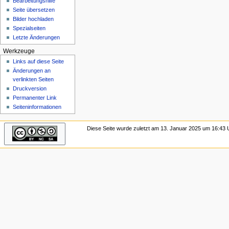
Bearbeitungshilfe
n
Seite übersetzen
ü
Bilder hochladen
Spezialseiten
Letzte Änderungen
Werkzeuge
Links auf diese Seite
Änderungen an
verlinkten Seiten
Druckversion
Permanenter Link
Seiten­­informationen
Diese Seite wurde zuletzt am 13. Januar 2025 um 16:43 U