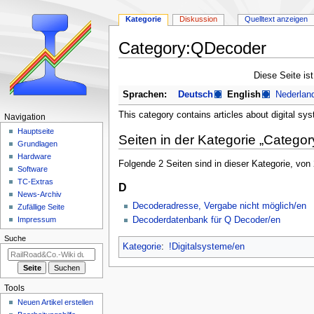
Kategorie
Diskussion
Quelltext anzeigen
Category:QDecoder
Zur
Zur
Diese Seite is
Navigation
Suche
Sprachen:
Deutsch
English
Nederlan
springen
springen
This category contains articles about digital 
N
Navigation
a
Hauptseite
Seiten in der Kategorie „Catego
Grundlagen
v
Hardware
i
Folgende 2 Seiten sind in dieser Kategorie, von
Software
g
TC-Extras
D
a
News-Archiv
Decoderadresse, Vergabe nicht möglich/en
Zufällige Seite
t
Decoderdatenbank für Q Decoder/en
Impressum
i
Suche
o
Kategorie
:
!Digitalsysteme/en
n
s
m
Tools
e
Neuen Artikel erstellen