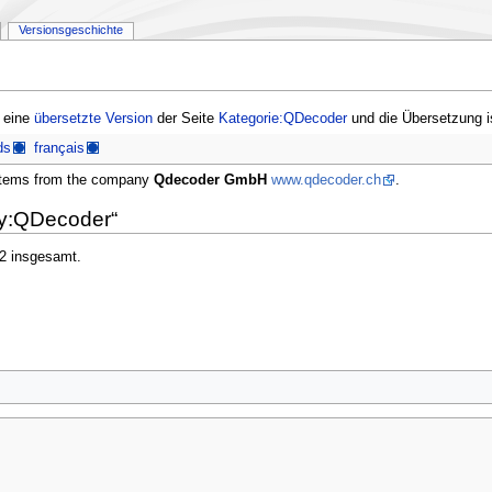
Versionsgeschichte
t eine
übersetzte Version
der Seite
Kategorie:QDecoder
und die Übersetzung i
ds
français
systems from the company
Qdecoder GmbH
www.qdecoder.ch
.
ry:QDecoder“
 2 insgesamt.