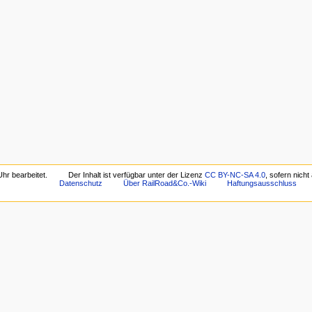
hr bearbeitet.
Der Inhalt ist verfügbar unter der Lizenz
CC BY-NC-SA 4.0
, sofern nich
Datenschutz
Über RailRoad&Co.-Wiki
Haftungsausschluss