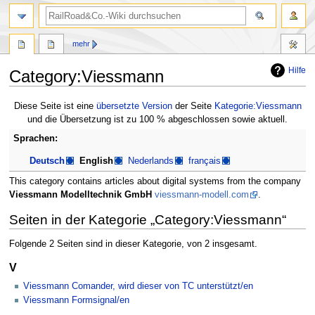
Suche
mehr
Hilfe
Category:Viessmann
Zur
Zur
Diese Seite ist eine
übersetzte Version
der Seite
Kategorie:Viessmann
Navigation
Suche
und die Übersetzung ist zu 100 % abgeschlossen sowie aktuell.
springen
springen
Sprachen:
Deutsch
English
Nederlands
français
This category contains articles about digital systems from the company
Viessmann Modelltechnik GmbH
viessmann-modell.com
.
Seiten in der Kategorie „Category:Viessmann“
Folgende 2 Seiten sind in dieser Kategorie, von 2 insgesamt.
V
Viessmann Comander, wird dieser von TC unterstützt/en
Viessmann Formsignal/en