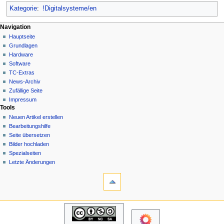
Kategorie
:
!Digitalsysteme/en
N
Seitenaktionen
Meine Werkzeuge
Navigation
Kategorie
Hauptseite
a
Deutsch
Diskussion
Grundlagen
Anmelden
v
Lesen
Hardware
i
Quelltext
Software
g
anzeigen
TC-Extras
Versionsgeschichte
a
News-Archiv
Zufällige Seite
t
Impressum
i
Tools
o
Neuen Artikel erstellen
n
Bearbeitungshilfe
Seite übersetzen
s
Bilder hochladen
m
Spezialseiten
e
Letzte Änderungen
n
Werkzeuge
Links
ü
auf
diese
Navigation
Seite
Hauptseite
Änderungen
Grundlagen
an