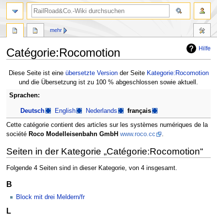
Suche
mehr
Hilfe
Catégorie:Rocomotion
Zur
Zur
Diese Seite ist eine
übersetzte Version
der Seite
Kategorie:Rocomotion
Navigation
Suche
und die Übersetzung ist zu 100 % abgeschlossen sowie aktuell.
springen
springen
Sprachen:
Deutsch
English
Nederlands
français
Cette catégorie contient des articles sur les systèmes numériques de la
société
Roco Modelleisenbahn GmbH
www.roco.cc
.
Seiten in der Kategorie „Catégorie:Rocomotion“
Folgende 4 Seiten sind in dieser Kategorie, von 4 insgesamt.
B
Block mit drei Meldern/fr
L