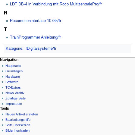
LDT DB-4 in Verbindung mit Roco MultizentralePro/fr
R
Rocomotioninterface 10785/fr
T
TrainProgrammer Anleitung/fr
Kategorie
:
!Digitalsysteme/fr
N
Seitenaktionen
Meine Werkzeuge
Navigation
Kategorie
Hauptseite
a
Deutsch
Diskussion
Grundlagen
Anmelden
v
Lesen
Hardware
i
Quelltext
Software
g
anzeigen
TC-Extras
Versionsgeschichte
a
News-Archiv
Zufällige Seite
t
Impressum
i
Tools
o
Neuen Artikel erstellen
n
Bearbeitungshilfe
Seite übersetzen
s
Bilder hochladen
m