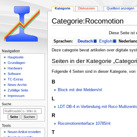
Kategorie
Diskussion
Quelltext anzeigen
Categorie:Rocomotion
Zur
Zur
Diese Seite ist
Navigation
Suche
Sprachen:
Deutsch
English
Nederlan
springen
springen
Deze categorie bevat artikelen over digitale s
N
Navigation
a
Hauptseite
Seiten in der Kategorie „Catego
Grundlagen
v
Hardware
i
Folgende 4 Seiten sind in dieser Kategorie, von
Software
g
TC-Extras
B
a
News-Archiv
Block mit drei Meldern/nl
Zufällige Seite
t
Impressum
i
L
Suche
o
LDT DB-4 in Verbindung mit Roco Multizentra
n
R
s
Rocomotioninterface 10785/nl
m
Tools
e
T
Neuen Artikel erstellen