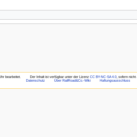
hr bearbeitet.
Der Inhalt ist verfügbar unter der Lizenz
CC BY-NC-SA 4.0
, sofern nich
Datenschutz
Über RailRoad&Co.-Wiki
Haftungsausschluss