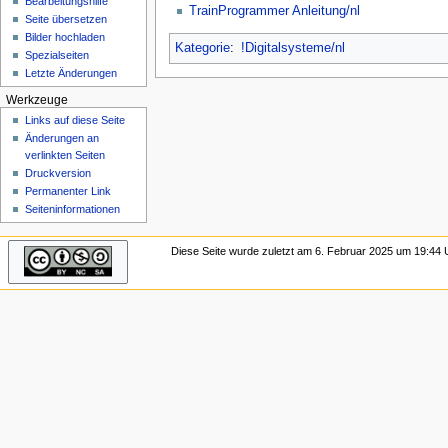
Bearbeitungshilfe
n
TrainProgrammer Anleitung/nl
Seite übersetzen
ü
Bilder hochladen
Kategorie
:
!Digitalsysteme/nl
Spezialseiten
Letzte Änderungen
Werkzeuge
Links auf diese Seite
Änderungen an
verlinkten Seiten
Druckversion
Permanenter Link
Seiten­­informationen
Diese Seite wurde zuletzt am 6. Februar 2025 um 19:44 U