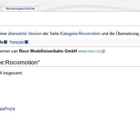
Versionsgeschichte
 eine
übersetzte Version
der Seite
Kategorie:Rocomotion
und die Übersetzung 
ds
français
ystemen van
Roco Modelleisenbahn GmbH
www.roco.cc
.
rie:Rocomotion“
 4 insgesamt.
lePro/nl