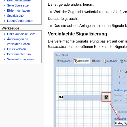
Bearbeitungshilfe
n
Es ist gerade anders herum:
Seite übersetzen
ü
Bilder hochladen
Weil der Zug nicht weiterfahren kann/darf, ze
Spezialseiten
Daraus folgt auch:
Letzte Änderungen
Das die auf der Anlage installierten Signale
Werkzeuge
Vereinfachte Signalisierung
Links auf diese Seite
Änderungen an
Die vereinfachte Signalisierung basiert auf den 
verlinkten Seiten
Blockeditor
des betroffenen Blockes die Signale 
Druckversion
Permanenter Link
Seiten­­informationen