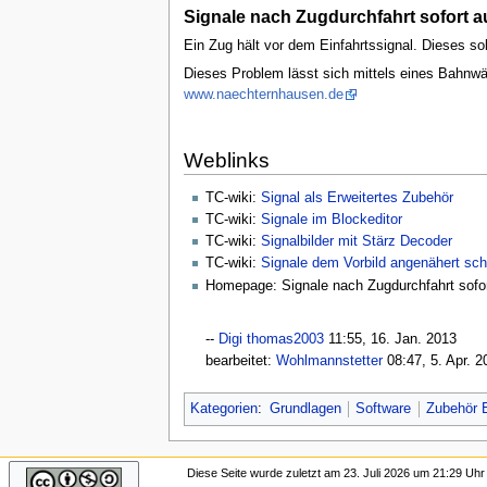
Signale nach Zugdurchfahrt sofort a
Ein Zug hält vor dem Einfahrtssignal. Dieses sol
Dieses Problem lässt sich mittels eines Bahnwär
www.naechternhausen.de
Weblinks
TC-wiki:
Signal als Erweitertes Zubehör
TC-wiki:
Signale im Blockeditor
TC-wiki:
Signalbilder mit Stärz Decoder
TC-wiki:
Signale dem Vorbild angenähert sch
Homepage: Signale nach Zugdurchfahrt sofor
--
Digi thomas2003
11:55, 16. Jan. 2013‎
bearbeitet:
Wohlmannstetter
08:47, 5. Apr. 2
Kategorien
:
Grundlagen
Software
Zubehör E
Diese Seite wurde zuletzt am 23. Juli 2026 um 21:29 Uhr 