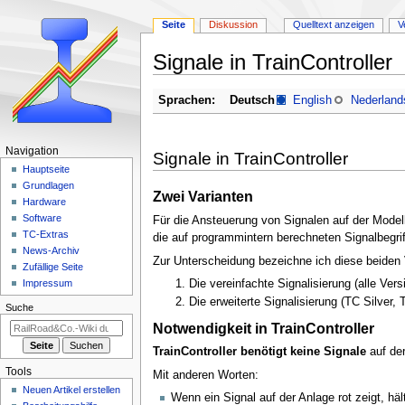
Seite
Diskussion
Quelltext anzeigen
V
Signale in TrainController
Zur
Zur
Sprachen:
Deutsch
English
Nederland
Navigation
Suche
springen
springen
N
Navigation
Signale in TrainController
a
Hauptseite
Grundlagen
v
Zwei Varianten
Hardware
i
Software
Für die Ansteuerung von Signalen auf der Modell
g
TC-Extras
die auf programmintern berechneten Signalbegriff
a
News-Archiv
Zur Unterscheidung bezeichne ich diese beiden V
Zufällige Seite
t
Die vereinfachte Signalisierung (alle Vers
Impressum
i
Die erweiterte Signalisierung (TC Silver,
Suche
o
Notwendigkeit in TrainController
n
s
TrainController benötigt keine Signale
auf der
m
Tools
Mit anderen Worten:
e
Neuen Artikel erstellen
Wenn ein Signal auf der Anlage rot zeigt, h