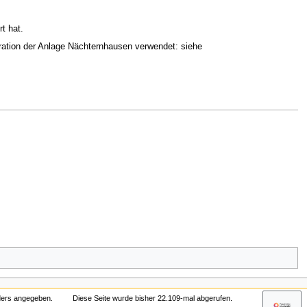
t hat.
guration der Anlage Nächternhausen verwendet: siehe
nders angegeben.
Diese Seite wurde bisher 22.109-mal abgerufen.