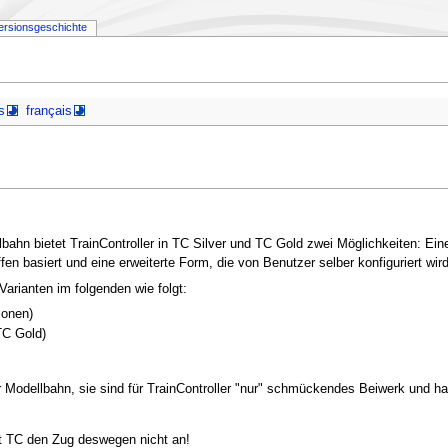
ersionsgeschichte
s
français
bahn bietet TrainController in TC Silver und TC Gold zwei Möglichkeiten: Ein
en basiert und eine erweiterte Form, die von Benutzer selber konfiguriert wird
arianten im folgenden wie folgt:
ionen)
 TC Gold)
 Modellbahn, sie sind für TrainController "nur" schmückendes Beiwerk und hab
ält TC den Zug deswegen nicht an!