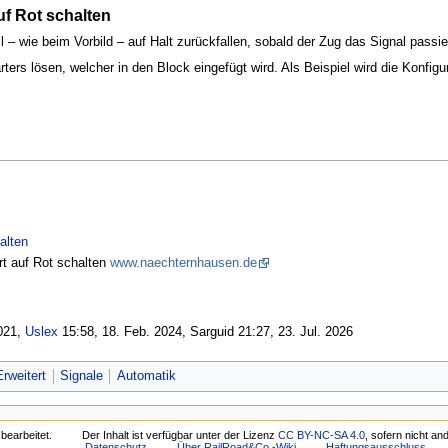
uf Rot schalten
l – wie beim Vorbild – auf Halt zurückfallen, sobald der Zug das Signal passier
ters lösen, welcher in den Block eingefügt wird. Als Beispiel wird die Konfi
alten
t auf Rot schalten
www.naechternhausen.de
021‎,
Uslex
15:58, 18. Feb. 2024, Sarguid 21:27, 23. Jul. 2026
rweitert
Signale
Automatik
bearbeitet.
Der Inhalt ist verfügbar unter der Lizenz
CC BY-NC-SA 4.0
, sofern nicht a
Datenschutz
Über RailRoad&Co.-Wiki
Haftungsausschluss