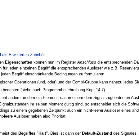
l als Erweitertes Zubehör
sen
Eigenschaften
können nun im Register
Anschluss
die entsprechenden Date
n für jeden einzelnen Begriff die entsprechenden Auslöser wie z.B. Reservier
ür jeden Begriff einschränkende Bedingungen zu formulieren.
logischer Operationen (und, oder) und der Combi-Gruppe kann nahezu jedes S
 zu beachten (siehe auch Programmbeschreibung Kap. 14.7):
nt ändern, in dem ein Element, das in einem dem Signal zugeordneten Auslös
gnalzuständen im selben Moment gültig sind, so entscheidet sich die Softwar
erdings zu einem gegebenen Zeitpunkt auch ein nicht-leerer Auslöser eines an
t-leere Auslöser haben also Priorität.
 meist des
Begriffes "Halt"
. Dies ist dann der
Default-Zustand
des Signales, w