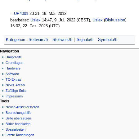
--
UP4001
23:31, 19. Mär. 2012‎
bearbeitet:
Uslex
14:47, 9. Jul. 2022 (CEST),
Uslex
(
Diskussion
)
15:02, 22. Dez. 2025 (UTC)
Kategorien
:
Software/fr
Stellwerk/fr
Signale/fr
Symbole/fr
N
Seitenaktionen
Meine Werkzeuge
Navigation
Seite
Hauptseite
a
Deutsch
Diskussion
Grundlagen
Anmelden
v
Lesen
Hardware
i
Quelltext
Software
g
anzeigen
TC-Extras
Versionsgeschichte
a
News-Archiv
Zufällige Seite
t
Impressum
i
Tools
o
Neuen Artikel erstellen
n
Bearbeitungshilfe
Seite übersetzen
s
Bilder hochladen
m
Spezialseiten
e
Letzte Änderungen