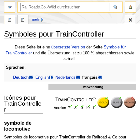
Suche
mehr
Symboles pour TrainController
Zur
Zur
Diese Seite ist eine
übersetzte Version
der Seite
Symbole für
Navigation
Suche
TrainController
und die Übersetzung ist zu 100 % abgeschlossen sowie
springen
springen
aktuell.
Sprachen:
Deutsch
English
Nederlands
français
Verwendung
Icônes pour
TrainControlle
r
symbole de
locomotive
Symboles de locomotive pour TrainController de Railroad & Co pour