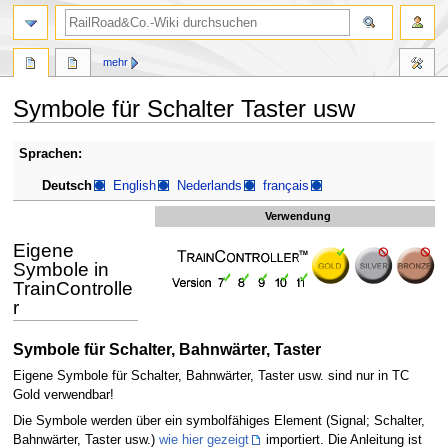
Suche
mehr
Symbole für Schalter Taster usw
Zur
Zur
Sprachen:
Navigation
Suche
Deutsch
English
Nederlands
français
springen
springen
Verwendung
Eigene
Symbole in
TrainControlle
r
Symbole für Schalter, Bahnwärter, Taster
Eigene Symbole für Schalter, Bahnwärter, Taster usw. sind nur in TC
Gold verwendbar!
Die Symbole werden über ein symbolfähiges Element (Signal; Schalter,
Bahnwärter, Taster usw.)
wie hier gezeigt
importiert. Die Anleitung ist