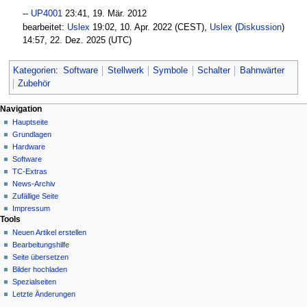
--
UP4001
23:41, 19. Mär. 2012‎
bearbeitet:
Uslex
19:02, 10. Apr. 2022 (CEST),
Uslex
(
Diskussion
)
14:57, 22. Dez. 2025 (UTC)
Kategorien
:
Software
Stellwerk
Symbole
Schalter
Bahnwärter
Zubehör
N
Seitenaktionen
Meine Werkzeuge
Navigation
Seite
Hauptseite
a
Deutsch
Diskussion
Grundlagen
Anmelden
v
Lesen
Hardware
i
Quelltext
Software
g
anzeigen
TC-Extras
Versionsgeschichte
a
News-Archiv
Zufällige Seite
t
Impressum
i
Tools
o
Neuen Artikel erstellen
n
Bearbeitungshilfe
Seite übersetzen
s
Bilder hochladen
m
Spezialseiten
e
Letzte Änderungen
n
Werkzeuge